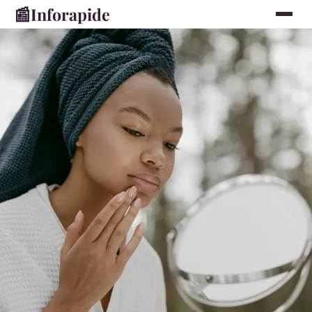
📰
Inforapide