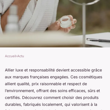
Accueil
›
Actu
ACTU
Beauté responsable : luxe
Allier luxe et responsabilité devient accessible grâce
aux marques françaises engagées. Ces cosmétiques
abordable et fait en france
allient qualité, prix raisonnable et respect de
l’environnement, offrant des soins efficaces, sûrs et
Agathe
•
30 septembre 2025
•
3 min de lecture
certifiés. Découvrez comment choisir des produits
durables, fabriqués localement, qui valorisent à la