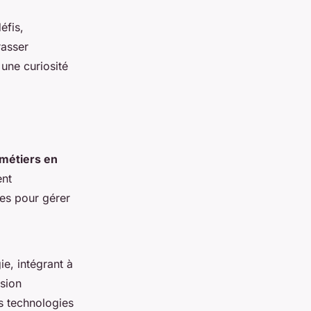
éfis,
rasser
une curiosité
métiers en
ent
es pour gérer
e, intégrant à
nsion
s technologies