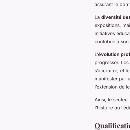
Métiers Passionnan
assurant le bon 
La
diversité de
Agathe
•
18 février 2025
•
5 min de lecture
expositions, mai
initiatives édu
contribue à son
L’
évolution pro
progresser. Les 
s’accroître, et 
manifester par u
l’extension de 
Ainsi, le secteu
l’histoire ou l’
Qualificat