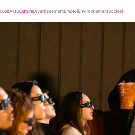
cueil
Actu
Culture
Divertissement
Emploi
Environnement
Société