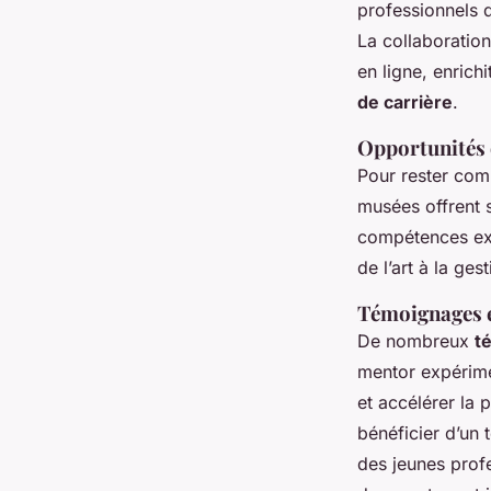
professionnels d
La collaboratio
en ligne, enrich
de carrière
.
Opportunités 
Pour rester com
musées offrent 
compétences exis
de l’art à la ge
Témoignages 
De nombreux
t
mentor expérimen
et accélérer la 
bénéficier d’un 
des jeunes prof