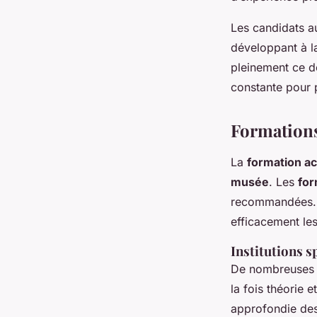
Les candidats au
développant à l
pleinement ce do
constante pour 
Formations
La
formation a
musée
. Les
for
recommandées. E
efficacement les
Institutions s
De nombreuses i
la fois théorie 
approfondie des