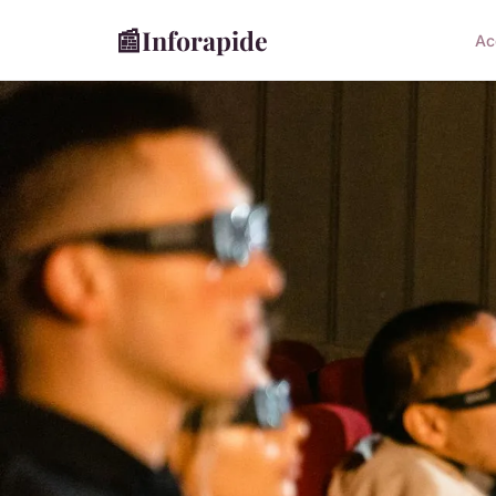
📰
Inforapide
Ac