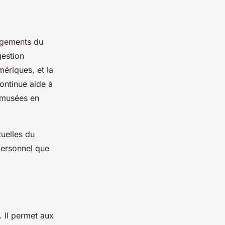
ngements du
gestion
mériques, et la
continue aide à
s musées en
tuelles du
personnel que
. Il permet aux