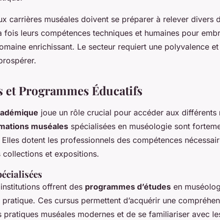
x carrières muséales doivent se préparer à relever divers d
a fois leurs compétences techniques et humaines pour emb
maine enrichissant. Le secteur requiert une polyvalence et 
prospérer.
 et Programmes Éducatifs
cadémique
joue un rôle crucial pour accéder aux différents
mations muséales
spécialisées en muséologie sont fortem
lles dotent les professionnels des compétences nécessair
 collections et expositions.
pécialisées
nstitutions offrent des
programmes d’études
en muséologi
et pratique. Ces cursus permettent d’acquérir une compréhe
 pratiques muséales modernes et de se familiariser avec le