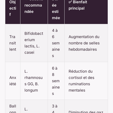
Obj
✅ Bienfait
recomma
ée
ecti
principal
ndée
esti
f
mée
4 à
Bifidobact
Tra
6
Augmentation du
erium
nsit
sem
nombre de selles
lactis
,
L.
lent
aine
hebdomadaires
casei
s
6 à
L.
Réduction du
8
Anx
rhamnosu
cortisol et des
sem
iété
s GG
,
B.
ruminations
aine
longum
mentales
s
Ball
3 à
L.
onn
4
Diminution des gaz