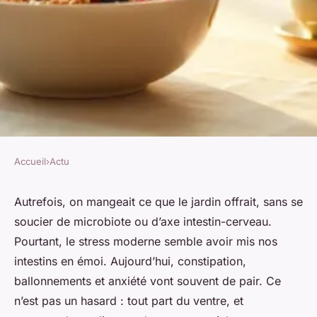
Accueil
›
Actu
ACTU
Les meilleurs conseils pour
Autrefois, on mangeait ce que le jardin offrait, sans se
soucier de microbiote ou d’axe intestin-cerveau.
gérer stress et digestion avec
Pourtant, le stress moderne semble avoir mis nos
les probiotiques
intestins en émoi. Aujourd’hui, constipation,
ballonnements et anxiété vont souvent de pair. Ce
Gordon
•
01/04/2026 14:31
•
10 min de lecture
n’est pas un hasard : tout part du ventre, et