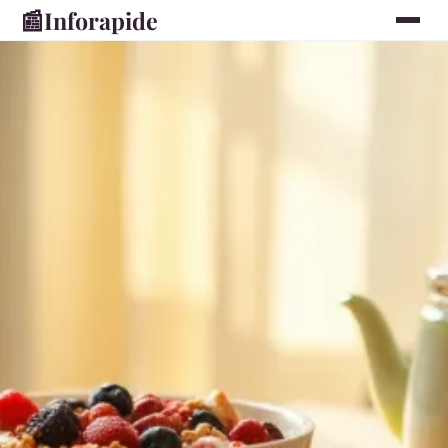
📰
Inforapide