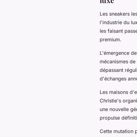
luxe
Les sneakers le
l'industrie du l
les faisant pass
premium.
L'émergence de 
mécanismes de v
dépassant régul
d'échanges annue
Les maisons d'e
Christie's orga
une nouvelle gén
propulse définit
Cette mutation 