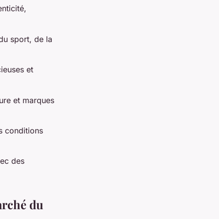
ticité,
u sport, de la
ieuses et
ture et marques
 conditions
vec des
arché du