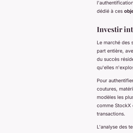
l'authentificati
dédié à ces
obj
Investir in
Le marché des s
part entière, av
du succès réside
qu'elles n'explo
Pour authentifie
coutures, matéri
modèles les plus
comme StockX ou
transactions.
L'analyse des t