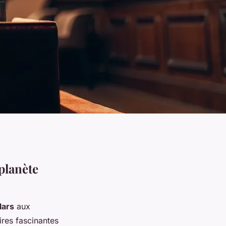
planète
lars
aux
ires fascinantes