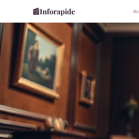
📰
Inforapide
Ac