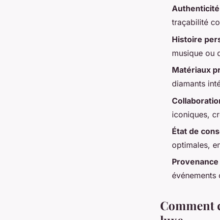
Authenticité
traçabilité c
Histoire pe
musique ou d
Matériaux p
diamants int
Collaboratio
iconiques, c
État de cons
optimales, e
Provenance
événements c
Comment ce