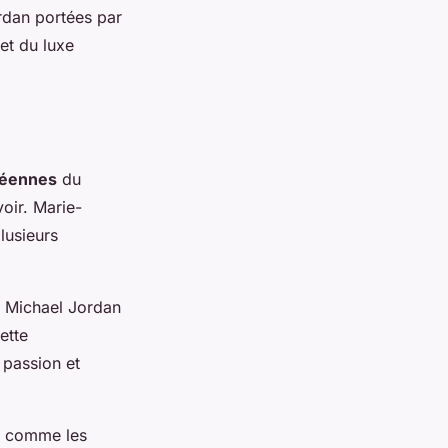
ordan portées par
et du luxe
péennes
du
oir. Marie-
lusieurs
 Michael Jordan
ette
 passion et
s comme les