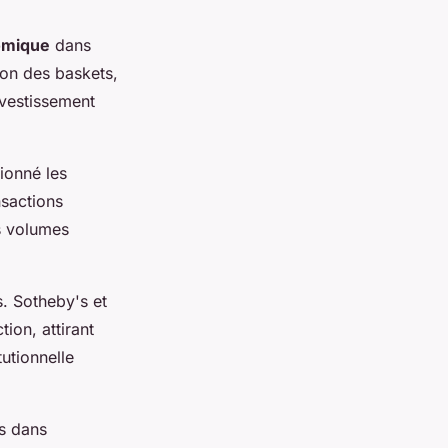
omique
dans
ion des baskets,
nvestissement
ionné les
nsactions
s volumes
. Sotheby's et
ion, attirant
tutionnelle
s dans