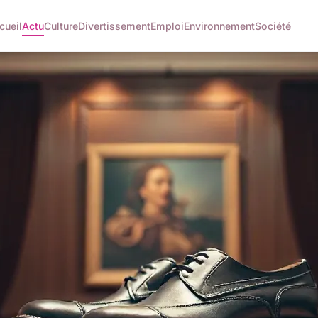
cueil
Actu
Culture
Divertissement
Emploi
Environnement
Société