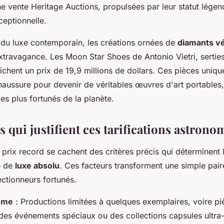
e vente Heritage Auctions, propulsées par leur statut lége
ceptionnelle.
e du luxe contemporain, les créations ornées de
diamants vé
extravagance. Les Moon Star Shoes de Antonio Vietri, sertie
ichent un prix de 19,9 millions de dollars. Ces pièces uniq
haussure pour devenir de véritables œuvres d'art portables
les plus fortunés de la planète.
s qui justifient ces tarifications astron
prix record se cachent des critères précis qui déterminent l
e de
luxe absolu
. Ces facteurs transforment une simple pair
ectionneurs fortunés.
ême
: Productions limitées à quelques exemplaires, voire p
des événements spéciaux ou des collections capsules ultra