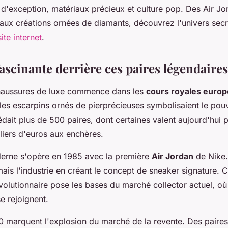
 d'exception, matériaux précieux et culture pop. Des Air J
aux créations ornées de diamants, découvrez l'univers secr
ite internet
.
fascinante derrière ces paires légendaires
chaussures de luxe commence dans les
cours royales euro
 les escarpins ornés de pierprécieuses symbolisaient le pouv
dait plus de 500 paires, dont certaines valent aujourd'hui p
liers d'euros aux enchères.
erne s'opère en 1985 avec la première
Air Jordan
de Nike.
ais l'industrie en créant le concept de sneaker signature. C
volutionnaire pose les bases du marché collector actuel, où
e rejoignent.
 marquent l'explosion du marché de la revente. Des paire