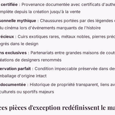
 certifiée
: Provenance documentée avec certificats d'authen
omplète depuis la création jusqu'à la vente
rsonnelle mythique
: Chaussures portées par des légendes d
u cinéma lors d'événements marquants de l'histoire
récieux
: Cuirs exotiques rares, métaux nobles, pierres préc
égrés dans le design
ns exclusives
: Partenariats entre grandes maisons de cou
réations de designers renommés
ervation parfait
: Condition impeccable préservée dans des
mballage d'origine intact
 documentée
: Historique de propriété transparent, liens a
ulturels ou sportifs majeurs
s pièces d'exception redéfinissent le m