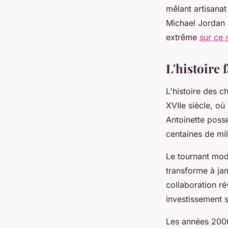
Agathe
•
11 décembre 2025
•
8 min de lecture
mêlant artisanat
Michael Jordan 
extrême
sur ce s
L'histoire 
L'histoire des 
XVIIe siècle, où
Antoinette possé
centaines de mil
Le tournant mod
transforme à jam
collaboration ré
investissement s
Les années 2000