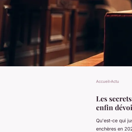
Accueil
›
Actu
ACTU
Les secrets des chau
Les secrets
enfin dévoi
chères du monde ré
Qu'est-ce qui j
enchères en 2024