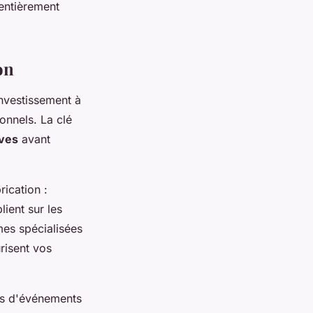
 entièrement
on
investissement à
onnels. La clé
ives
avant
rication :
ient sur les
mes spécialisées
risent vos
rs d'événements