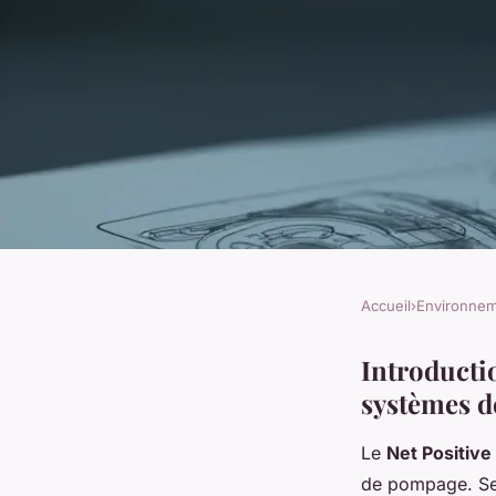
Accueil
›
Environne
ENVIRONNEMENT
Comprendre le NPS
Introductio
systèmes 
pour une performan
Le
Net Positive
de pompage. Sel