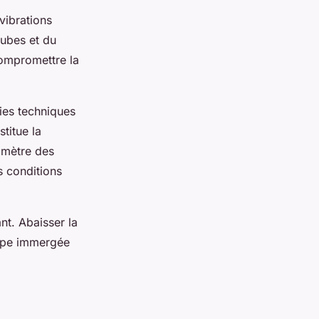
vibrations
aubes et du
ompromettre la
gies techniques
titue la
amètre des
s conditions
t. Abaisser la
ompe immergée