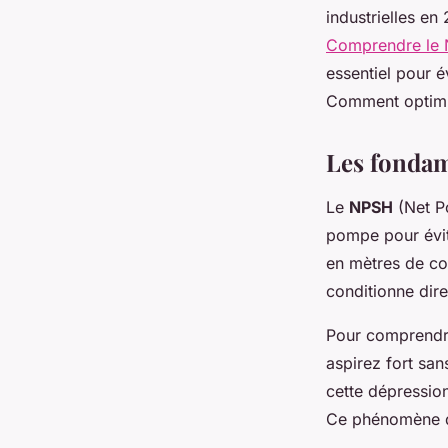
Joséphine
•
12/05/2026 18:55
•
8 min de lecture
industrielles e
Comprendre le N
essentiel pour 
Comment optimi
Les fondam
Le
NPSH
(Net Po
pompe pour évit
en mètres de col
conditionne dir
Pour comprendre
aspirez fort sa
cette dépressio
Ce phénomène de