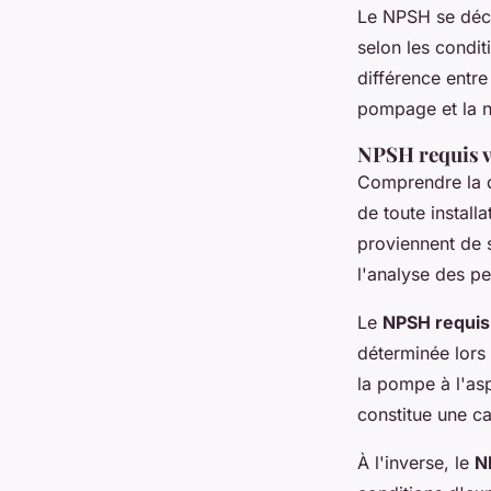
Le NPSH se déco
selon les condit
différence entre
pompage et la n
NPSH requis ve
Comprendre la d
de toute instal
proviennent de 
l'analyse des p
Le
NPSH requis
déterminée lors 
la pompe à l'asp
constitue une c
À l'inverse, le
N