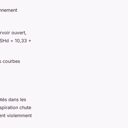
onnement
voir ouvert,
PSHd = 10,33 +
s courbes
tés dans les
spiration chute
sent violemment