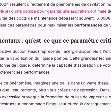
n 2024 résultent directement de phénomènes de cavitation ma
PSH d'une pompe pour garantir une aspiration optimale
de
éviter des coûts de maintenance dépassant souvent 15 000€ 
ser ces paramètres pour maximiser les
performances
de v
entaux : qu'est-ce que ce paramètre crit
sitive Suction Head) représente l'énergie disponible à l'en
er la vaporisation du liquide pompé. Cette grandeur techn
onne de liquide, détermine la capacité d'aspiration de votre 
ectement ses performances.
 ce phénomène, imaginez une paille dans un verre d'eau. 
ns que l'eau remonte, plus vous créez une dépression. Dan
n excessive provoque la formation de bulles de vapeur : c'e
structeur endommage l'impulseur et réduit drastiquement 