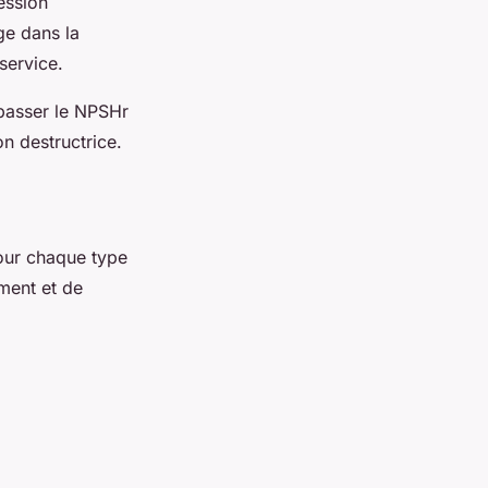
ession
ge dans la
service.
passer le NPSHr
on destructrice.
pour chaque type
ment et de