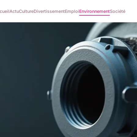
cueil
Actu
Culture
Divertissement
Emploi
Environnement
Société