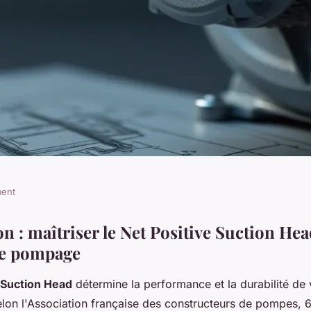
ment
H d'une pompe
n : maîtriser le Net Positive Suction Hea
de pompage
ce optimale
 Suction Head
détermine la performance et la durabilité de v
on l'Association française des constructeurs de pompes,