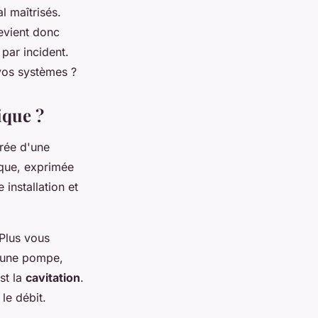
l maîtrisés.
vient donc
par incident.
os systèmes ?
ique ?
trée d'une
ique, exprimée
installation et
Plus vous
s une pompe,
st la
cavitation
.
le débit.