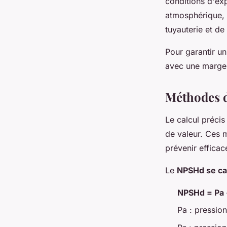
conditions d'exp
atmosphérique, 
tuyauterie et de
Pour garantir u
avec une marge d
Méthodes d
Le calcul préci
de valeur. Ces 
prévenir efficac
Le
NPSHd se ca
NPSHd = Pa +
Pa : pressio