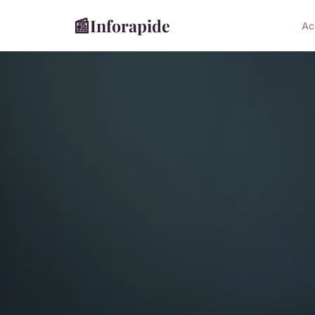
📰
Inforapide
Ac