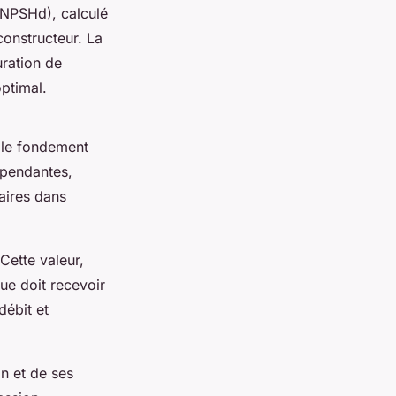
(NPSHd), calculé
constructeur. La
uration de
ptimal.
 le fondement
épendantes,
aires dans
ette valeur,
ue doit recevoir
débit et
n et de ses