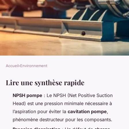
Accueil
›
Environnement
ENVIRONNEMENT
Lire une synthèse rapide
Guide complet pour
maximiser le NPSH d'une
NPSH pompe
: Le NPSH (Net Positive Suction
pompe
Head) est une pression minimale nécessaire à
l’aspiration pour éviter la
cavitation pompe
,
Joséphine
•
21/05/2026 13:04
•
9 min de lecture
phénomène destructeur pour les composants.