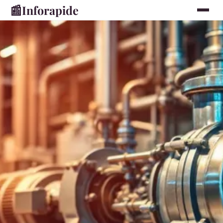
📰
Inforapide