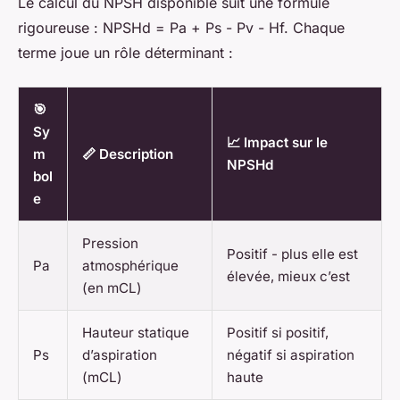
Le calcul du NPSH disponible suit une formule
rigoureuse : NPSHd = Pa + Ps - Pv - Hf. Chaque
terme joue un rôle déterminant :
🎯
Sy
📈 Impact sur le
m
📏 Description
NPSHd
bol
e
Pression
Positif - plus elle est
Pa
atmosphérique
élevée, mieux c’est
(en mCL)
Hauteur statique
Positif si positif,
Ps
d’aspiration
négatif si aspiration
(mCL)
haute