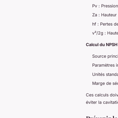
Pv : Pression
Za : Hauteur
hf : Pertes d
v²/2g : Haute
Calcul du NPSH 
Source princ
Paramètres in
Unités stand
Marge de séc
Ces calculs doi
éviter la cavitat