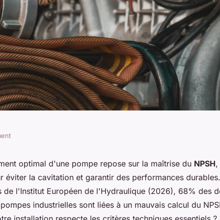
ment
tance du npsh
ent optimal d'une pompe repose sur la maîtrise du
NPSH
,
 éviter la cavitation et garantir des performances durables.
tre pompe
 de l'Institut Européen de l'Hydraulique (2026), 68% des d
pompes industrielles sont liées à un mauvais calcul du N
tre installation respecte les critères techniques essentiels ?