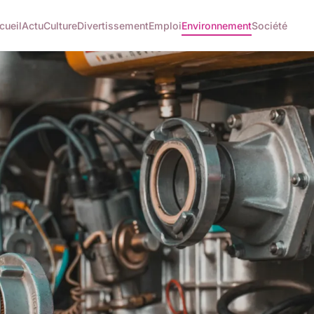
cueil
Actu
Culture
Divertissement
Emploi
Environnement
Société