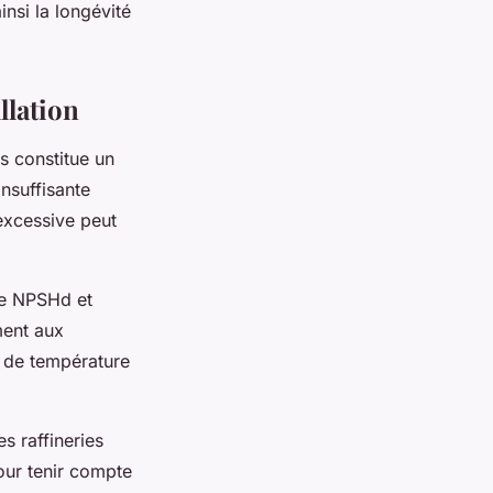
nsi la longévité
llation
s constitue un
insuffisante
excessive peut
re NPSHd et
ment aux
s de température
s raffineries
our tenir compte