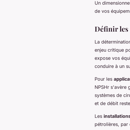
Un dimensionnem
de vos équipeme
Définir les
La déterminatio
enjeu critique p
expose vos équi
conduire à un s
Pour les
applic
NPSHr s'avère g
systèmes de cir
et de débit reste
Les
installation
pétrolières, pa