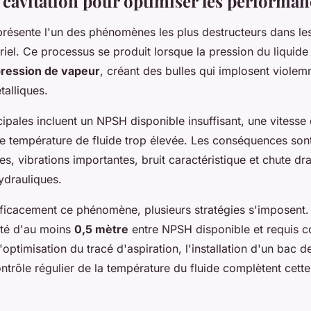
a cavitation pour optimiser les performan
eprésente l'un des phénomènes les plus destructeurs dans l
iel. Ce processus se produit lorsque la pression du liquide
ression de vapeur
, créant des bulles qui implosent viole
talliques.
ipales incluent un NPSH disponible insuffisant, une vitesse 
e température de fluide trop élevée. Les conséquences sont
s, vibrations importantes, bruit caractéristique et chute dr
drauliques.
fficacement ce phénomène, plusieurs stratégies s'imposent.
ité d'au moins
0,5 mètre
entre NPSH disponible et requis co
optimisation du tracé d'aspiration, l'installation d'un bac d
ontrôle régulier de la température du fluide complètent cet