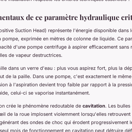
entaux de ce paramètre hydraulique cri
sitive Suction Head) représente l'énergie disponible dans l
 la pompe, exprimée en mètres de colonne de liquide. Ce pa
pacité d'une pompe centrifuge à aspirer efficacement sans r
les de vapeur destructrices.
lle dans un verre d'eau : plus vous aspirez fort, plus la dé
t de la paille. Dans une pompe, c'est exactement le même 
ion à l'aspiration devient trop faible par rapport à la press
uide, celui-ci se vaporise instantanément.
ion crée le phénomène redoutable de
cavitation
. Les bulles
œil de la roue implosent violemment lorsqu'elles retrouven
 générant des ondes de choc qui érodent progressivement l
seul mois de fonctionnement en cavitation peut détruire déf