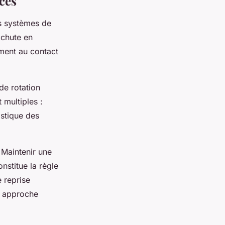
ces
es systèmes de
 chute en
mment au contact
de rotation
 multiples :
astique des
 Maintenir une
nstitue la règle
e reprise
te approche