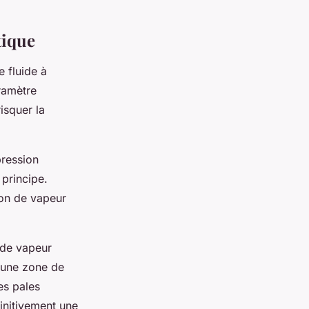
tique
e fluide à
ramètre
isquer la
pression
principe.
ion de vapeur
 de vapeur
t une zone de
es pales
initivement une