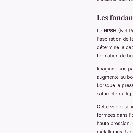
Joséphine
•
27/05/2026 15:06
•
8 min de lecture
Les fondam
Le
NPSH
(Net Po
l'aspiration de
détermine la ca
formation de bul
Imaginez une pai
augmente au bou
Lorsque la press
saturante du liq
Cette vaporisat
formées dans l'
haute pression,
métalliques. Un 