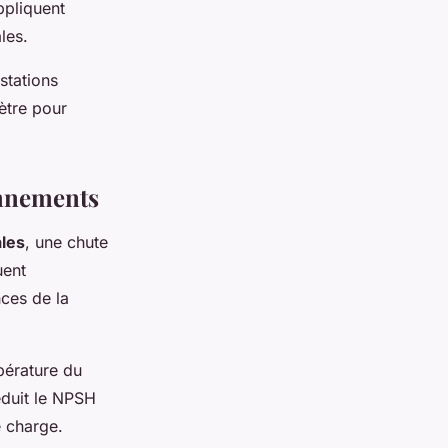
ppliquent
les.
stations
ètre pour
onnements
ales
, une chute
uent
ces de la
pérature du
éduit le NPSH
e charge.