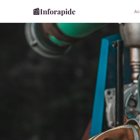
📰
Inforapide
Ac