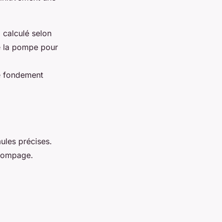
 calculé selon
de la pompe pour
e fondement
ules précises.
 pompage.