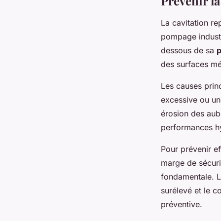
Prévenir l
La cavitation r
pompage industr
dessous de sa
p
des surfaces mé
Les causes princ
excessive ou un
érosion des aube
performances hy
Pour prévenir e
marge de sécur
fondamentale. L'
surélevé et le c
préventive.